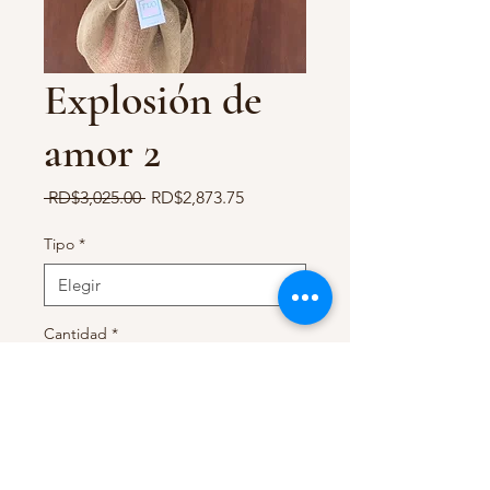
Explosión de
amor 2
Precio
Precio
 RD$3,025.00 
RD$2,873.75
de
oferta
Tipo
*
Cantidad
*
Agregar al carrito