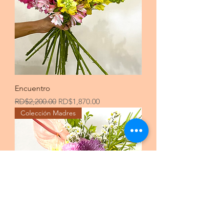
Encuentro
Precio
Precio de oferta
RD$2,200.00
RD$1,870.00
Colección Madres