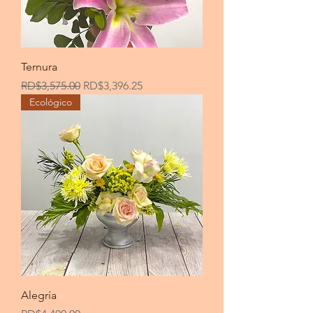
Ternura
Precio
Precio de oferta
RD$3,575.00
RD$3,396.25
Ecológico
Alegría