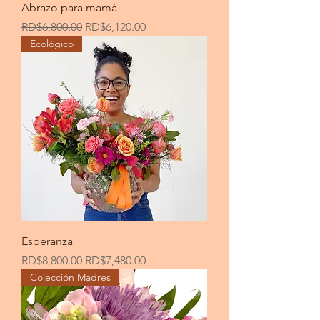
Abrazo para mamá
Precio
Precio de oferta
RD$6,800.00
RD$6,120.00
Ecológico
Esperanza
Precio
Precio de oferta
RD$8,800.00
RD$7,480.00
Colección Madres