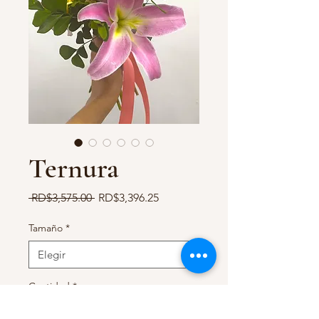
Ternura
Precio
Precio
 RD$3,575.00 
RD$3,396.25
de
oferta
Tamaño
*
Cantidad
*